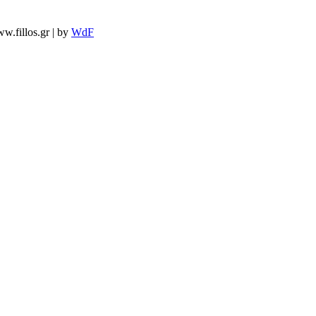
w.fillos.gr | by
WdF