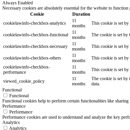
Always Enabled
Necessary cookies are absolutely essential for the website to function
Cookie
Duration
11
cookielawinfo-checkbox-analytics
This cookie is set b
months
11
cookielawinfo-checkbox-functional
The cookie is set by
months
11
cookielawinfo-checkbox-necessary
This cookie is set b
months
11
cookielawinfo-checkbox-others
This cookie is set b
months
cookielawinfo-checkbox-
11
This cookie is set b
performance
months
11
The cookie is set by
viewed_cookie_policy
months
data.
Functional
Functional
Functional cookies help to perform certain functionalities like sharing 
Performance
Performance
Performance cookies are used to understand and analyze the key perfor
Analytics
Analytics