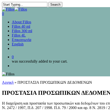
Skip
Search
to
Close
main
Search
0
content
Menu
About Fillos
Fillos 40 ml
Fillos 300 ml
Fillos 4L
Επικοινωνία
English
0
was successfully added to your cart.
Menu
Αρχική
»
ΠΡΟΣΤΑΣΙΑ ΠΡΟΣΩΠΙΚΩΝ ΔΕΔΟΜΕΝΩΝ
ΠΡΟΣΤΑΣΙΑ ΠΡΟΣΩΠΙΚΩΝ ΔΕΔΟΜΕ
Η διαχείριση και προστασία των προσωπικών και δεδομένων του επισ
Ν. 2472 / 1997, Π.δ. 207 / 1998. Π.δ. 79 / 2000 και αρ. 8 Ν. 2819