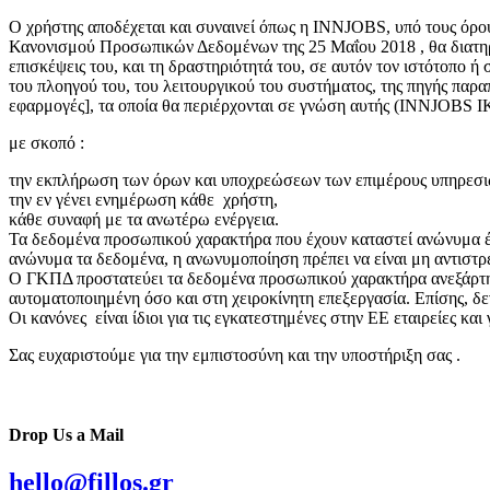
Ο χρήστης αποδέχεται και συναινεί όπως η INNJOBS, υπό τους όρου
Κανονισμού Προσωπικών Δεδομένων της 25 Μαΐου 2018 , θα διατηρεί
επισκέψεις του, και τη δραστηριότητά του, σε αυτόν τον ιστότοπο ή
του πλοηγού του, του λειτουργικού του συστήματος, της πηγής παρ
εφαρμογές], τα οποία θα περιέρχονται σε γνώση αυτής (INNJOBS Ι
με σκοπό :
την εκπλήρωση των όρων και υποχρεώσεων των επιμέρους υπηρεσι
την εν γένει ενημέρωση κάθε χρήστη,
κάθε συναφή με τα ανωτέρω ενέργεια.
Τα δεδομένα προσωπικού χαρακτήρα που έχουν καταστεί ανώνυμα έτσ
ανώνυμα τα δεδομένα, η ανωνυμοποίηση πρέπει να είναι μη αντιστρ
Ο ΓΚΠΔ προστατεύει τα δεδομένα προσωπικού χαρακτήρα ανεξάρτητα 
αυτοματοποιημένη όσο και στη χειροκίνητη επεξεργασία. Επίσης, δ
Οι κανόνες είναι ίδιοι για τις εγκατεστημένες στην ΕΕ εταιρείες κα
Σας ευχαριστούμε για την εμπιστοσύνη και την υποστήριξη σας .
Drop Us a Mail
hello@fillos.gr