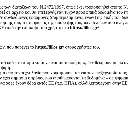
ς των διατάξεων του Ν.2472/1997, όπως έχει τροποποιηθεί από το Ν.
 σε αρχείο και θα επεξεργάζεται τυχόν προσωπικά δεδομένα του (πλ
 σε συνδεόμενες εφαρμογές (συμπεριλαμβανομένων [της δικής του διεύ
απομπής του, της διάρκειας της επίσκεψής του, των σελίδων που ανέ
ΚΕ) από την επίσκεψη του χρήστη στο
https://fillos.gr/
ών, που παρέχει το
https://fillos.gr/
στους χρήστες του,
ι ώστε το άτομο να μην είναι ταυτοποιήσιμο, δεν θεωρούνται πλέον
έψιμη.
από την τεχνολογία που χρησιμοποιείται για την επεξεργασία τους. 
εν έχει σημασία ο τρόπος που αποθηκεύονται τα δεδομένα – σε ψηφια
ι για όσες έχουν έδρα εκτός ΕΕ (π.χ. ΗΠΑ), αλλά λειτουργούν στην ΕΕ